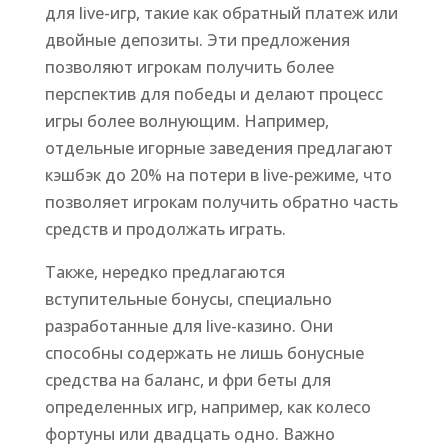
для live-игр, такие как обратный платеж или
двойные депозиты. Эти предложения
позволяют игрокам получить более
перспектив для победы и делают процесс
игры более волнующим. Например,
отдельные игорные заведения предлагают
кэшбэк до 20% на потери в live-режиме, что
позволяет игрокам получить обратно часть
средств и продолжать играть.
Также, нередко предлагаются
вступительные бонусы, специально
разработанные для live-казино. Они
способны содержать не лишь бонусные
средства на баланс, и фри беты для
определенных игр, например, как колесо
фортуны или двадцать одно. Важно