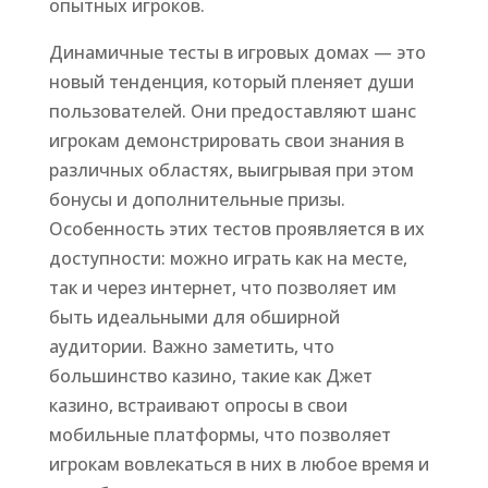
опытных игроков.
Динамичные тесты в игровых домах — это
новый тенденция, который пленяет души
пользователей. Они предоставляют шанс
игрокам демонстрировать свои знания в
различных областях, выигрывая при этом
бонусы и дополнительные призы.
Особенность этих тестов проявляется в их
доступности: можно играть как на месте,
так и через интернет, что позволяет им
быть идеальными для обширной
аудитории. Важно заметить, что
большинство казино, такие как Джет
казино, встраивают опросы в свои
мобильные платформы, что позволяет
игрокам вовлекаться в них в любое время и