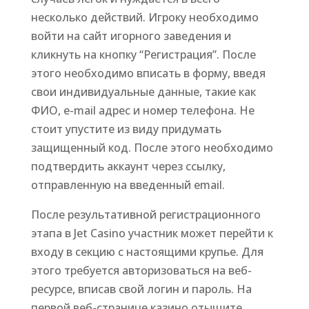
несколько действий. Игроку необходимо
войти на сайт игорного заведения и
кликнуть на кнопку “Регистрация”. После
этого необходимо вписать в форму, введя
свои индивидуальные данные, такие как
ФИО, e-mail адрес и номер телефона. Не
стоит упустите из виду придумать
защищенный код. После этого необходимо
подтвердить аккаунт через ссылку,
отправленную на введенный email.
После результативной регистрационного
этапа в Jet Casino участник может перейти к
входу в секцию с настоящими крупье. Для
этого требуется авторизоваться на веб-
ресурсе, вписав свой логин и пароль. На
первой веб-странице казино отыщите