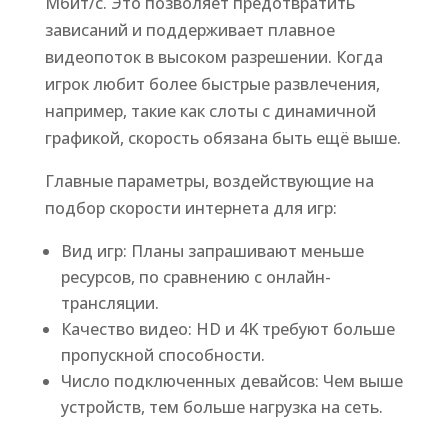
Мбит/с. Это позволяет предотвратить
зависаний и поддерживает плавное
видеопоток в высоком разрешении. Когда
игрок любит более быстрые развлечения,
например, такие как слоты с динамичной
графикой, скорость обязана быть ещё выше.
Главные параметры, воздействующие на
подбор скорости интернета для игр:
Вид игр: Планы запрашивают меньше
ресурсов, по сравнению с онлайн-
трансляции.
Качество видео: HD и 4K требуют больше
пропускной способности.
Число подключенных девайсов: Чем выше
устройств, тем больше нагрузка на сеть.