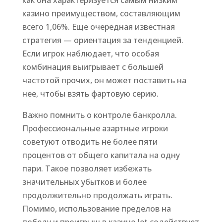
как она характеризуется самым низким
казино преимуществом, составляющим
всего 1,06%. Еще очередная известная
стратегия — ориентация за тенденцией.
Если игрок наблюдает, что особая
комбинация выигрывает с большей
частотой прочих, он может поставить на
нее, чтобы взять фартовую серию.
Важно помнить о контроле банкролла.
Профессиональные азартные игроки
советуют отводить не более пяти
процентов от общего капитала на одну
пари. Такое позволяет избежать
значительных убытков и более
продолжительно продолжать играть.
Помимо, использование пределов на