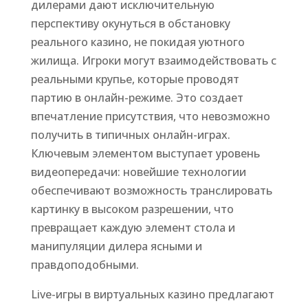
дилерами дают исключительную
перспективу окунуться в обстановку
реального казино, не покидая уютного
жилища. Игроки могут взаимодействовать с
реальными крупье, которые проводят
партию в онлайн-режиме. Это создает
впечатление присутствия, что невозможно
получить в типичных онлайн-играх.
Ключевым элементом выступает уровень
видеопередачи: новейшие технологии
обеспечивают возможность транслировать
картинку в высоком разрешении, что
превращает каждую элемент стола и
манипуляции дилера ясными и
правдоподобными.
Live-игры в виртуальных казино предлагают