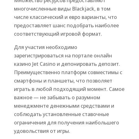
Множество ресурсов предоставляют
многочисленные виды Blackjack, в том
числе классический и евро варианты, что
предоставляет шанс подобрать наиболее
соответствующий игровой формат.
Для участия необходимо
зарегистрироваться на портале онлайн
казино Jet Casino и депонировать депозит.
Преимущественно платформ совместимы с
смартфоны и планшеты, что позволяет
играть в любой подходящий момент. Самое
важное — не забывать о разумном
менеджменте денежными средствами и
соблюдать установленные ставочные
ограничения для получения наибольшего
удовольствия от игры.