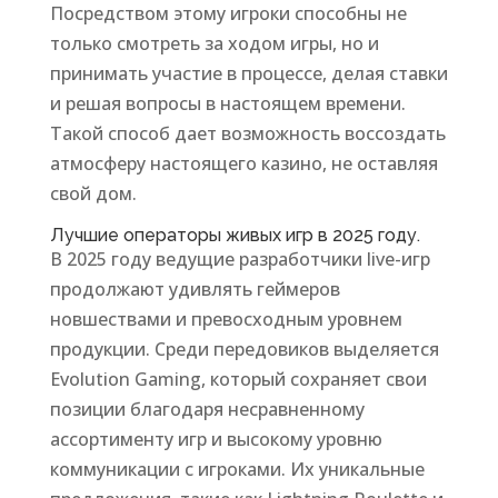
Посредством этому игроки способны не
только смотреть за ходом игры, но и
принимать участие в процессе, делая ставки
и решая вопросы в настоящем времени.
Такой способ дает возможность воссоздать
атмосферу настоящего казино, не оставляя
свой дом.
Лучшие операторы живых игр в 2025 году.
В 2025 году ведущие разработчики live-игр
продолжают удивлять геймеров
новшествами и превосходным уровнем
продукции. Среди передовиков выделяется
Evolution Gaming, который сохраняет свои
позиции благодаря несравненному
ассортименту игр и высокому уровню
коммуникации с игроками. Их уникальные