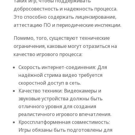
таких игр, чтобы поддерживать
добросовестность и надежность процесса.
Это способно содержать лицензирование,
аттестацию ПО и периодические инспекции.
Помимо, того, существуют технические
ограничения, каковые могут отразиться на
качество игрового процесса:
Скорость интернет-соединения: Для
надёжной стрима видео требуется
скоростной доступ в сеть.
Качество техники: Видеокамеры и
звуковые устройства должны быть
отличного уровня для создания
реалистичного игрового впечатления.
Кроссплатформенная совместимость:
Игры обязаны быть подготовлены для