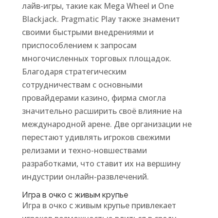
лайв-игры, такие как Mega Wheel и One
Blackjack. Pragmatic Play также знаменит
своими быстрыми внедрениями и
приспособлением к запросам
многочисленных торговых площадок.
Благодаря стратегическим
сотрудничествам с основными
провайдерами казино, фирма смогла
значительно расширить своё влияние на
международной арене. Две организации не
перестают удивлять игроков свежими
релизами и техно-новшествами
разработками, что ставит их на вершину
индустрии онлайн-развлечений.
Игра в очко с живым крупье
Игра в очко с живым крупье привлекает