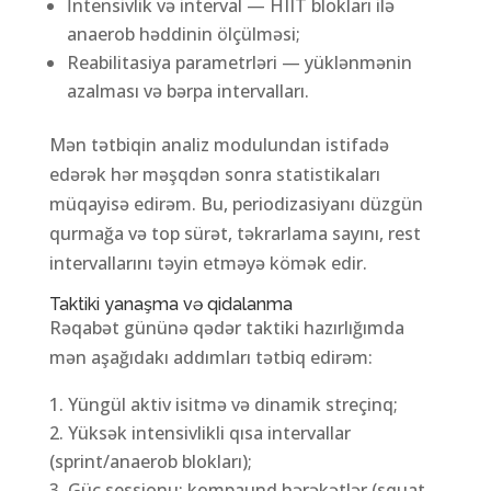
İntensivlik və interval — HIIT blokları ilə
anaerob həddinin ölçülməsi;
Reabilitasiya parametrləri — yüklənmənin
azalması və bərpa intervalları.
Mən tətbiqin analiz modulundan istifadə
edərək hər məşqdən sonra statistikaları
müqayisə edirəm. Bu, periodizasiyanı düzgün
qurmağa və top sürət, təkrarlama sayını, rest
intervallarını təyin etməyə kömək edir.
Taktiki yanaşma və qidalanma
Rəqabət gününə qədər taktiki hazırlığımda
mən aşağıdakı addımları tətbiq edirəm:
Yüngül aktiv isitmə və dinamik streçinq;
Yüksək intensivlikli qısa intervallar
(sprint/anaerob blokları);
Güc sessionu: kompaund hərəkətlər (squat,