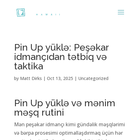
Pin Up yüklə: Peşəkar
idmançıdan tətbiq və
taktika
by
Matt Dirks
|
Oct 13, 2025
|
Uncategorized
Pin Up yüklə və mənim
məşq rutini
Mən peşəkar idmançı kimi gündəlik məşqlərimi
və bərpa prosesimi optimallaşdırmaq üçün hər