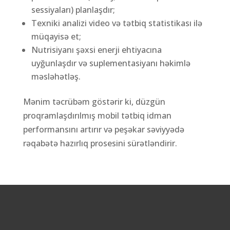
sessiyaları) planlaşdır;
Texniki analizi video və tətbiq statistikası ilə
müqayisə et;
Nutrisiyanı şəxsi enerji ehtiyacına
uyğunlaşdır və suplementasiyanı həkimlə
məsləhətləş.
Mənim təcrübəm göstərir ki, düzgün
proqramlaşdırılmış mobil tətbiq idman
performansını artırır və peşəkar səviyyədə
rəqabətə hazırlıq prosesini sürətləndirir.