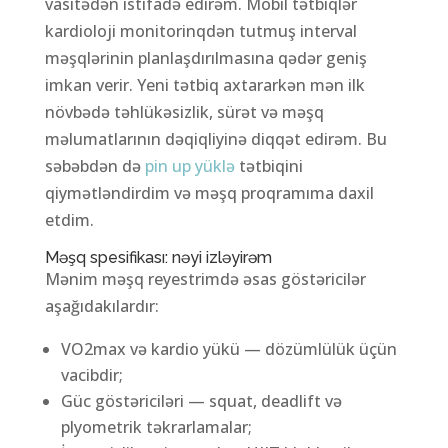
vasitədən istifadə edirəm. Mobil tətbiqlər
kardioloji monitorinqdən tutmuş interval
məşqlərinin planlaşdırılmasına qədər geniş
imkan verir. Yeni tətbiq axtararkən mən ilk
növbədə təhlükəsizlik, sürət və məşq
məlumatlarının dəqiqliyinə diqqət edirəm. Bu
səbəbdən də
pin up yüklə
tətbiqini
qiymətləndirdim və məşq proqramıma daxil
etdim.
Məşq spesifikası: nəyi izləyirəm
Mənim məşq reyestrimdə əsas göstəricilər
aşağıdakılardır:
VO2max və kardio yükü — dözümlülük üçün
vacibdir;
Güc göstəriciləri — squat, deadlift və
plyometrik təkrarlamalar;