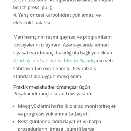
bench press, pull);
Yarış öncəsi karbohidrat yükləməsi və
elektrolit balansı.
Mən həmçinin rəsmi qaynaq və proqramların
tövsiyələrini izləyirəm. Azərbaycanda idman
siyasəti və idmançı hazırlığı ilə bağlı yenilikləri
Azərbaycan Gənclər və İdman Nazirliyi
nin veb-
səhifəsindən öyrənirəm ki, beynəlxalq
standartlara uyğun məşq edim.
Praktik məsləhətlər idmançılar üçün
Peşəkar idmançı olaraq tövsiyələrim:
Məşq yüklərini həftəlik olaraq monitorinq et
və progresiv yüklənmə tətbiq et;
Rest günlərinə ciddi riayət et və bərpa
prosedurlarını (masaj, sürətli bərpa