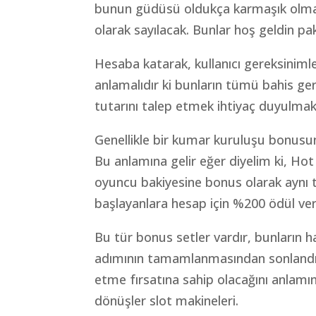
bunun güdüsü oldukça karmaşık olmay
olarak sayılacak. Bunlar hoş geldin pa
Hesaba katarak, kullanıcı gereksinimle
anlamalıdır ki bunların tümü bahis ge
tutarını talep etmek ihtiyaç duyulmak
Genellikle bir kumar kuruluşu bonusun 
Bu anlamına gelir eğer diyelim ki, Hot 
oyuncu bakiyesine bonus olarak aynı tu
başlayanlara hesap için %200 ödül ver
Bu tür bonus setler vardır, bunların 
adımının tamamlanmasından sonlandı
etme fırsatına sahip olacağını anlamına.
dönüşler slot makineleri.