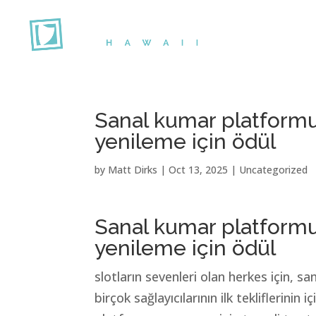
Sanal kumar platformu ö
yenileme için ödül
by
Matt Dirks
|
Oct 13, 2025
|
Uncategorized
Sanal kumar platformu ö
yenileme için ödül
slotların sevenleri olan herkes için, s
birçok sağlayıcılarının ilk tekliflerinin