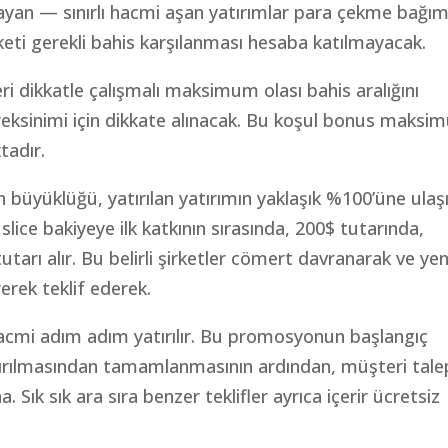
an — sınırlı hacmi aşan yatırımlar para çekme bağım
keti gerekli bahis karşılanması hesaba katılmayacak.
ri dikkatle çalışmalı maksimum olası bahis aralığını
reksinimi için dikkate alınacak. Bu koşul bonus maks
tadır.
büyüklüğü, yatırılan yatırımın yaklaşık %100’üne ulaşı
slice bakiyeye ilk katkının sırasında, 200$ tutarında,
tarı alır. Bu belirli şirketler cömert davranarak ve yen
erek teklif ederek.
hacmi adım adım yatırılır. Bu promosyonun başlangıç
rılmasından tamamlanmasının ardından, müşteri tale
 Sık sık ara sıra benzer teklifler ayrıca içerir ücretsiz