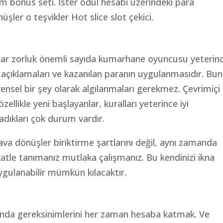
m bonus seti. İster ödül hesabı üzerindeki para
üşler o teşvikler Hot slice slot çekici.
tar zorluk önemli sayıda kumarhane oyuncusu yeterin
 açıklamaları ve kazanılan paranın uygulanmasıdır. Bun
vrensel bir şey olarak algılanmaları gerekmez. Çevrimiçi
zellikle yeni başlayanlar, kuralları yeterince iyi
adıkları çok durum vardır.
a dönüşler biriktirme şartlarını değil, aynı zamanda
atle tanımanız mutlaka çalışmanız. Bu kendinizi ikna
ygulanabilir mümkün kılacaktır.
a gereksinimlerini her zaman hesaba katmak. Ve