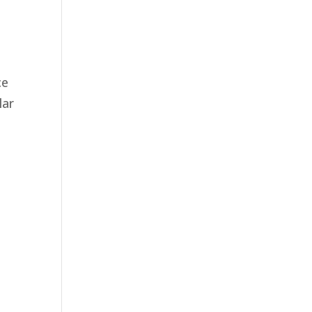
ce
lar